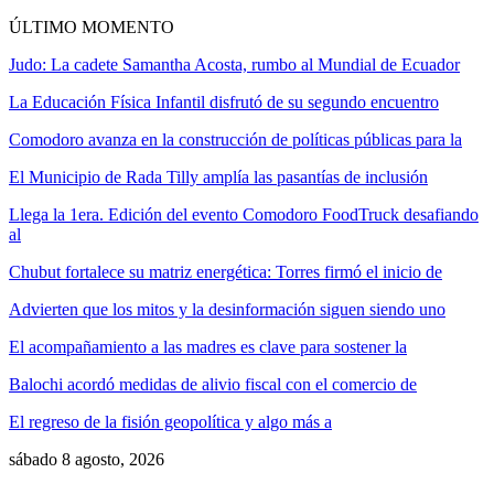
ÚLTIMO MOMENTO
Judo: La cadete Samantha Acosta, rumbo al Mundial de Ecuador
La Educación Física Infantil disfrutó de su segundo encuentro
Comodoro avanza en la construcción de políticas públicas para la
El Municipio de Rada Tilly amplía las pasantías de inclusión
Llega la 1era. Edición del evento Comodoro FoodTruck desafiando
al
Chubut fortalece su matriz energética: Torres firmó el inicio de
Advierten que los mitos y la desinformación siguen siendo uno
El acompañamiento a las madres es clave para sostener la
Balochi acordó medidas de alivio fiscal con el comercio de
El regreso de la fisión geopolítica y algo más a
sábado 8 agosto, 2026