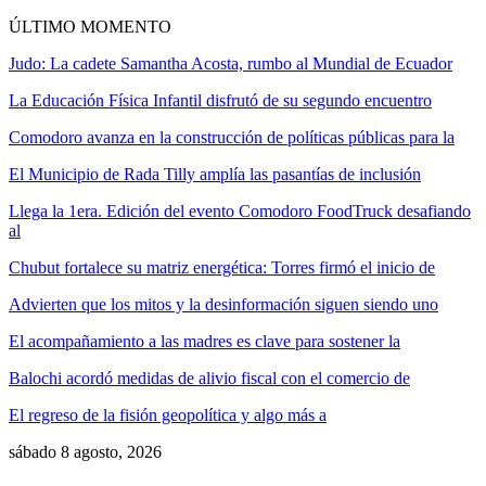
ÚLTIMO MOMENTO
Judo: La cadete Samantha Acosta, rumbo al Mundial de Ecuador
La Educación Física Infantil disfrutó de su segundo encuentro
Comodoro avanza en la construcción de políticas públicas para la
El Municipio de Rada Tilly amplía las pasantías de inclusión
Llega la 1era. Edición del evento Comodoro FoodTruck desafiando
al
Chubut fortalece su matriz energética: Torres firmó el inicio de
Advierten que los mitos y la desinformación siguen siendo uno
El acompañamiento a las madres es clave para sostener la
Balochi acordó medidas de alivio fiscal con el comercio de
El regreso de la fisión geopolítica y algo más a
sábado 8 agosto, 2026