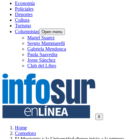
Economía
Policiales
Deportes
Cultura
Turismo
Columnistas
Open menu
Mariel Suarez
Sergio Mammarelli
Gabriela Mendonça
Paula Saavedra
Jorge Sánchez
Club del Libro
X
Home
Comodoro
El Municipio y la Universidad dieron inicio a la primera