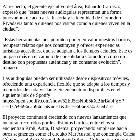
Al respecto, el gerente ejecutivo del área, Eduardo Carrasco,
expresó que “estas nuevas audioguías representan una forma
innovadora de acercar la historia y la identidad de Comodoro
Rivadavia tanto a quienes nos visitan como a quienes viven en la
ciudad”.
“Estas herramientas nos permiten poner en valor nuestros barrios,
recuperar relatos que nos constituyen y ofrecer experiencias
turísticas accesibles, que se adaptan a los tiempos actuales. Este es
un paso más en el camino de consolidar a Comodoro como un
destino con propuestas auténticas y en constante evolución”,
remarcó.
Las audioguías pueden ser utilizadas desde dispositivos móviles,
ofreciendo una experiencia flexible que se adapta a los tiempos y
recorridos de cada visitante. Se encuentran disponibles en el
siguiente link de Spotify:
https://open.spotify.com/show/52E35csNbb5kXBhrBabFgY?
si=d72e9b96ca594dca&nd=1&dlsi=e606e374c3ae471e
El proyecto continuará creciendo con nuevos lanzamientos que
incluirán recorridos por los distintos barrios, entre ellos se
encuentran Km8, Astra, Diadema; proyectando ampliarse hacia
otros segmentos como el circuito Mar Austral que contempla Caleta
Córdova y el Área Natural Protegida Rocas Coloradas, mapas de